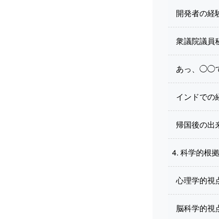
開発者の経
衆議院議員
あっ、◯◯
インドでの
帰国後の出
4. 科学的
心理学的視
脳科学的視