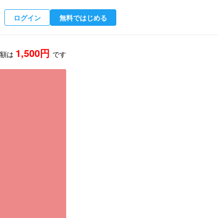
ログイン
無料ではじめる
1,500
円
酬額は
です