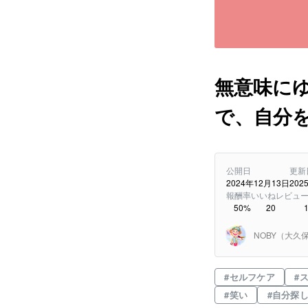
無意味にゆ
で、自分
公開日
更新
2024年12月13日
202
報酬率
いいね
レビュ
50
%
20
NOBY（大久
#
セルフケア
#
#
笑い
#
自分探