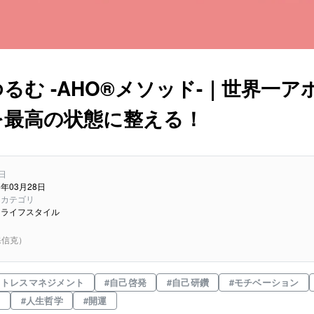
るむ -AHO®メソッド-｜世界一ア
を最高の状態に整える！
日
5年03月28日
ー
カテゴリ
1
ライフスタイル
保信克）
ストレスマネジメント
#
自己啓発
#
自己研鑽
#
モチベーション
し
#
人生哲学
#
開運