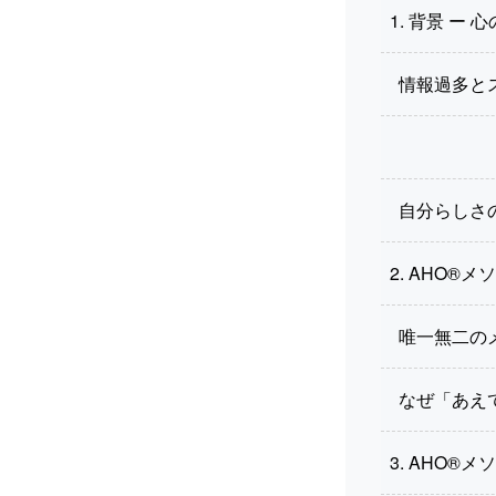
1. 背景 ー
情報過多と
自分らしさ
2. AHO®
唯一無二の
なぜ「あえ
3. AHO®